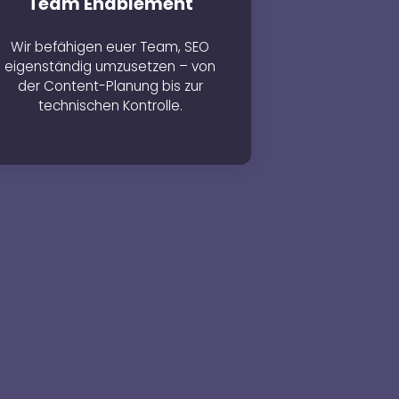
Team Enablement
Wir befähigen euer Team, SEO
eigenständig umzusetzen – von
der Content-Planung bis zur
technischen Kontrolle.