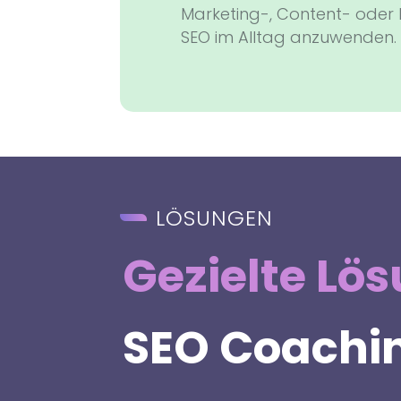
Marketing-, Content- oder 
SEO im Alltag anzuwenden.
LÖSUNGEN
Gezielte Lö
SEO Coachi