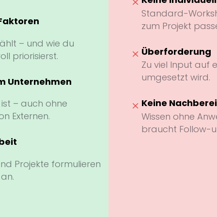
M
Standard-Worksho
Faktoren
zum Projekt pass
 zählt – und wie du
Überforderung
M
 priorisierst.
Zu viel Input auf 
umgesetzt wird.
im Unternehmen
Keine Nachbere
 ist – auch ohne
M
n Externen.
Wissen ohne Anwe
braucht Follow-u
beit
nd Projekte formulieren
 an.