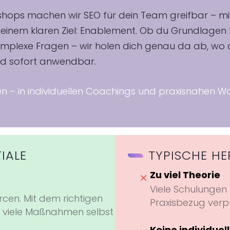
hops machen wir SEO für dein Team greifbar – mit 
einem klaren Ziel: Enablement. Ob du Grundlagen b
komplexe Fragen – wir holen dich genau da ab, wo 
und sofort anwendbar.
 – in individuellen Coachings und praxisnahen Wo
IALE
TYPISCHE H
Zu viel Theorie
M
Viele Schulungen
rcen. Mit dem richtigen
Praxisbezug verp
viele Maßnahmen selbst
Keine individuel