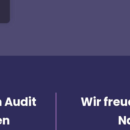
 Audit
Wir freu
en
N