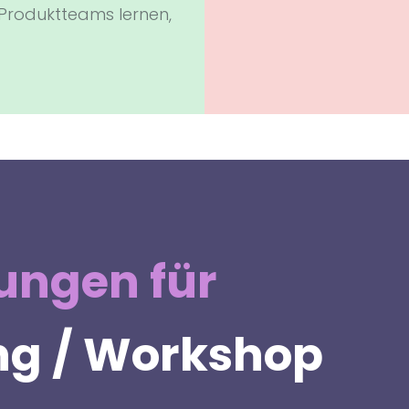
Produktteams lernen,
sungen für
ng / Workshop