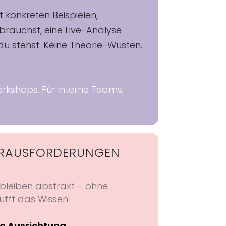
konkreten Beispielen,
rauchst, eine Live-Analyse
du stehst. Keine Theorie-Wüsten.
rkshops. Für interne Teams,
ERAUSFORDERUNGEN
 bleiben abstrakt – ohne
ufft das Wissen.
le Ausrichtung