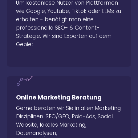
Um kostenlose Nutzer von Plattformen
erhalten - benötigt man eine
wie Google, Youtube, Tiktok oder LLMs zu
professionelle SEO- & Content-
erhalten - benötigt man eine
Strategie. Wir sind Experten auf dem
professionelle SEO- & Content-
Gebiet.
Strategie. Wir sind Experten auf dem
Gebiet.
Online Marketing Beratung
Gerne beraten wir Sie in allen Marketing
Online Marketing Beratung
Disziplinen. SEO/GEO, Paid-Ads, Social,
Gerne beraten wir Sie in allen Marketing
Website, lokales Marketing,
Disziplinen. SEO/GEO, Paid-Ads, Social,
Datenanalysen,
Website, lokales Marketing,
Wettbewerbsvergleiche/Preisvergleiche,
Datenanalysen,
und vieles mehr.