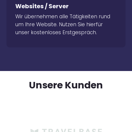
Wir übernehmen alle Tätigkeiten rund
Websites / Server
um Ihre Website. Nutzen Sie hierfür
Wir übernehmen alle Tätigkeiten rund
unser kostenloses Erstgespräch.
um Ihre Website. Nutzen Sie hierfür
unser kostenloses Erstgespräch.
Unsere Kunden