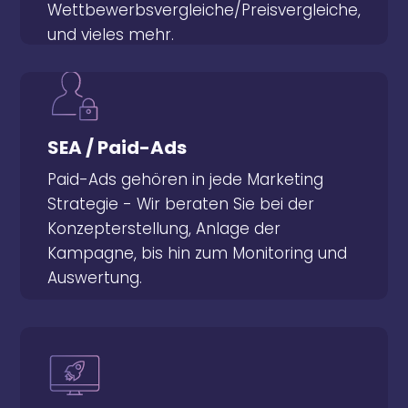
Wettbewerbsvergleiche/Preisvergleiche,
und vieles mehr.
SEA / Paid-Ads
Paid-Ads gehören in jede Marketing
SEA / Paid-Ads
Strategie - Wir beraten Sie bei der
Paid-Ads gehören in jede Marketing
Konzepterstellung, Anlage der
Strategie - Wir beraten Sie bei der
Kampagne, bis hin zum Monitoring und
Konzepterstellung, Anlage der
Auswertung.
Kampagne, bis hin zum Monitoring und
Auswertung.
Websites / Server