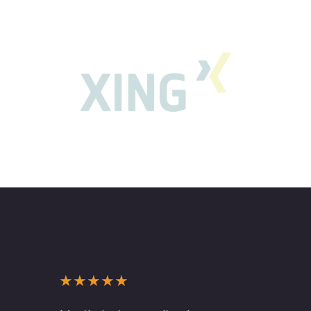
Nutzer Profile, Jobs & Gruppen
★
★
★
★
★
★